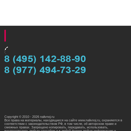
Copyright © 2010 - 2026 nalivnoj.ru
Все права на материалы, находящиеся на сайте www.nalivnoj.ru, охраняются в
соответствии с законодательством РФ, в том числе, об авторском праве и
смежных правах. Запрещено копировать, передавать, использовать,
воспроизводить любым способом и в любой форме любую информацию и