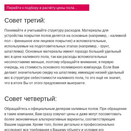
Перейти к подбору и расчёту цены пола...
Совет третий:
Понимайте и учитывайте структуру расходов. Материалы для
устройства покрытия полов делятся на основные (например, - наливной
пол – финишное или лицевое покрытие) и вспомогательные,
используемые на подготовительных этапах (например, - грунт,
шпатлевка). Основные материалы имеют гораздо больший удельный
вес в цене наливного пола, так как расходы вспомогательных
несопоставимо меньше, поэтому обращайте внимание, в первую
очередь, на стоимость основного полимерного компаунда. Если Вам
делают значительную скидку на шпатлевку, имеющую низкий удельный
вес в структуре себестоимости наливного пола, то это ещё не значит,
что в итоге Вы от этого предложения выиграете.
Совет четвертый:
Обращайтесь к официальным дилерам заливных полов. При обращении
в такие компании, Вам сразу озвучат цены и даже могут посоветовать
более экономичные альтернативные варианты, соответствующие
Вашим задачам. Кроме того, более детально и профессионально
исследуют все требования к Вашему объекту и условия его