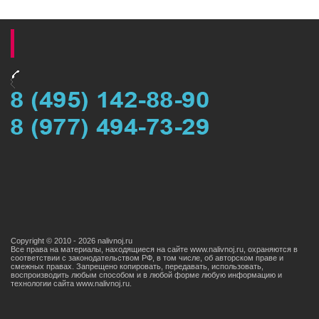
Copyright © 2010 - 2026 nalivnoj.ru
Все права на материалы, находящиеся на сайте www.nalivnoj.ru, охраняются в
соответствии с законодательством РФ, в том числе, об авторском праве и
смежных правах. Запрещено копировать, передавать, использовать,
воспроизводить любым способом и в любой форме любую информацию и
технологии сайта www.nаlivnoj.ru.