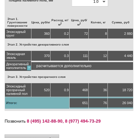
Толщина наливного пола, мм
Этап 1.
Расход, кг/
Цена, руб/
Грунтование
Цена, руб/кг
Кол-во, кг
Сумма, руб
2
2
м
м
поверхности
Эпоксидный
360
0.2
72
8
2 880
грунт
Этап 2. Устройство декоративного слоя
Эпоксидная
370
0.3
111
12
4 440
эмаль
Декоративный
расчитывается дополнительно
наполнитель
?
Этап 3. Устройство прозрачного слоя
Эпоксидный
прозрачный
520
0.9
468
36
18 720
наливной пол
Итого:
651
76
26 040
Позвонить
8 (495) 142-88-90, 8 (977) 494-73-29