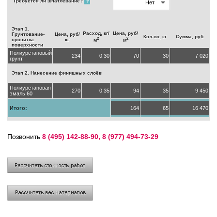
Требуется ли шпатлевание?
?
Этап 1.
Расход, кг/
Цена, руб/
Грунтование-
Цена, руб/
Кол-во, кг
Сумма, руб
2
2
пропитка
кг
м
м
поверхности
Полиуретановый
234
0.30
70
30
7 020
грунт
Этап 2. Нанесение финишных слоёв
Полиуретановая
270
0.35
94
35
9 450
эмаль 60
Итого:
164
65
16 470
Позвонить
8 (495) 142-88-90, 8 (977) 494-73-29