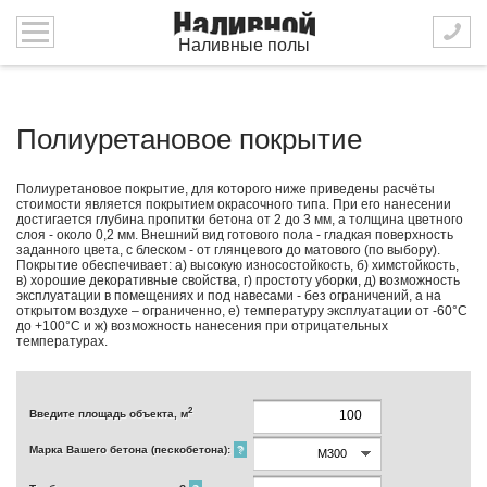
Наливные полы
Полиуретановое покрытие
Полиуретановое покрытие, для которого ниже приведены расчёты
стоимости является покрытием окрасочного типа. При его нанесении
достигается глубина пропитки бетона от 2 до 3 мм, а толщина цветного
слоя - около 0,2 мм. Внешний вид готового пола - гладкая поверхность
заданного цвета, с блеском - от глянцевого до матового (по выбору).
Покрытие обеспечивает: а) высокую износостойкость, б) химстойкость,
в) хорошие декоративные свойства, г) простоту уборки, д) возможность
эксплуатации в помещениях и под навесами - без ограничений, а на
открытом воздухе – ограниченно, е) температуру эксплуатации от -60°С
до +100°С и ж) возможность нанесения при отрицательных
температурах.
2
Введите площадь объекта, м
Марка Вашего бетона (пескобетона):
?