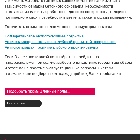
Стоимость устройства антискользящих покрытий варьируется в
зависимости от марки бетонного основания, необходимости
шпатлевания или иных работ по подготовке поверхности, толщины
полимерного слоя, потребности в цвете, а также площади помещения.
Рассчитать стоимость полов можно по следующим ссылкам:
Полиуретановое антискользящее покрытие
Антискользящее покрытие с глубокой пропиткой поверхности
Антискользящая пропитка глубокого проникновения
Если Вы не знаете какой пол выбрать, перейдите по
нижерасположенной ссылке, выберите на картинке города Ваш объект
и ответьте на простые эксплуатационные вопросы. Система
автоматически подберет пол подходящий под Ваши требования.
Подобрать промышленные полы...
Все статьи...