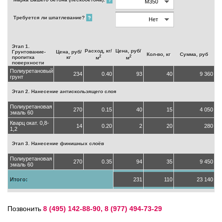
Требуется ли шпатлевание?
?
Этап 1.
Расход, кг/
Цена, руб/
Грунтование-
Цена, руб/
Кол-во, кг
Сумма, руб
2
2
пропитка
кг
м
м
поверхности
Полиуретановый
234
0.40
93
40
9 360
грунт
Этап 2. Нанесение антискользящего слоя
Полиуретановая
270
0.15
40
15
4 050
эмаль 60
Кварц окат. 0,8-
14
0.20
2
20
280
1,2
Этап 3. Нанесение финишных слоёв
Полиуретановая
270
0.35
94
35
9 450
эмаль 60
Итого:
231
110
23 140
Позвонить
8 (495) 142-88-90, 8 (977) 494-73-29