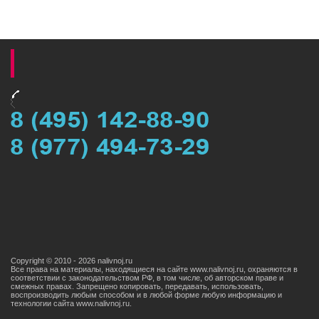
Copyright © 2010 - 2026 nalivnoj.ru
Все права на материалы, находящиеся на сайте www.nalivnoj.ru, охраняются в
соответствии с законодательством РФ, в том числе, об авторском праве и
смежных правах. Запрещено копировать, передавать, использовать,
воспроизводить любым способом и в любой форме любую информацию и
технологии сайта www.nаlivnoj.ru.