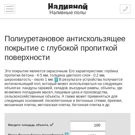
Наливные полы
Полиуретановое антискользящее
покрытие с глубокой пропиткой
поверхности
Это покрытие является окрасочным. Его характеристики: глубина
пропитки бетона - 4-5 мм, толщина цветного слоя - 0,2 мм,
шероховатость - около 1 мм.
В результате устройства получается
?
антискользящий пол, который может использоваться на следующих
объектах: пандусы гаражей, складов, въездные рампы, объекты, где
возможно попадание масел, пищевые цеха и производства,
сельскохозяйственные объекты. А также может применяться для
следующих оснований: пескобетонные и бетонные стяжки, брекчия,
мозаичная плитка, метлахская плитка, бетонная плитка и др.
2
Введите площадь объекта, м
Марка Вашего бетона (пескобетона):
?