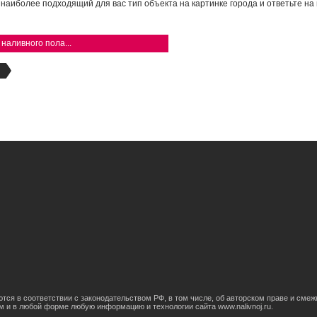
 наиболее подходящий для вас тип объекта на картинке города и ответьте на
наливного пола...
яются в соответствии с законодательством РФ, в том числе, об авторском праве и сме
м и в любой форме любую информацию и технологии сайта www.nаlivnoj.ru.