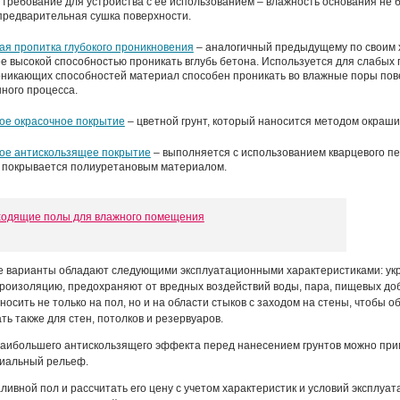
требование для устройства с её использованием – влажность основания не 
предварительная сушка поверхности.
я пропитка глубокого проникновения
– аналогичный предыдущему по своим х
е высокой способностью проникать вглубь бетона. Используется для слабых
оникающих способностей материал способен проникать во влажные поры пове
ного процесса.
ое окрасочное покрытие
– цветной грунт, который наносится методом окраши
ое антискользящее покрытие
– выполняется с использованием кварцевого п
и покрывается полиуретановым материалом.
ходящие полы для влажного помещения
 варианты обладают следующими эксплуатационными характеристиками: ук
роизоляцию, предохраняют от вредных воздействий воды, пара, пищевых доб
носить не только на пол, но и на области стыков с заходом на стены, чтобы
ь также для стен, потолков и резервуаров.
аибольшего антискользящего эффекта перед нанесением грунтов можно при
циальный рельеф.
ливной пол и рассчитать его цену с учетом характеристик и условий эксплу