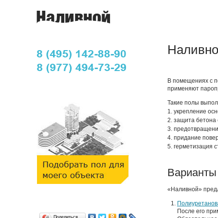
Наливно
В помещениях с п
применяют паропр
Такие полы выпо
1. укрепление осн
2. защита бетона 
3. предотвращени
4. придание пове
5. герметизация с
Варианты
«Наливной» предл
Полиуретанов
После его при
Поделиться…