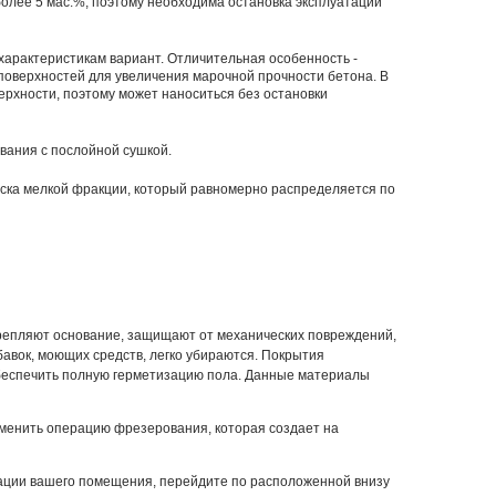
более 5 мас.%, поэтому необходима остановка эксплуатации
арактеристикам вариант. Отличительная особенность -
 поверхностей для увеличения марочной прочности бетона. В
рхности, поэтому может наноситься без остановки
вания с послойной сушкой.
еска мелкой фракции, который равномерно распределяется по
репляют основание, защищают от механических повреждений,
авок, моющих средств, легко убираются. Покрытия
 обеспечить полную герметизацию пола. Данные материалы
менить операцию фрезерования, которая создает на
атации вашего помещения, перейдите по расположенной внизу