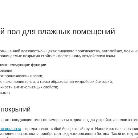
й пол для влажных помещений
овышенной влажностью – цехах пищевого производства, автомойках, моечных 
оницаемые покрытия стойкие к постоянному воздействию воды.
лняют следующие функции:
ования;
от проникновения влаги;
е накопления грязи, а также образования микробов и бактерий;
рхности антискользящих свойств;
тыков.
 покрытий
агает следующие типы полимерных материалов для устройства полов во в
ая пропитка
– представляет собой бесцветный грунт. Наносится на основание
менения поверхность приобретает вид лакированного бетона. Такой метод 