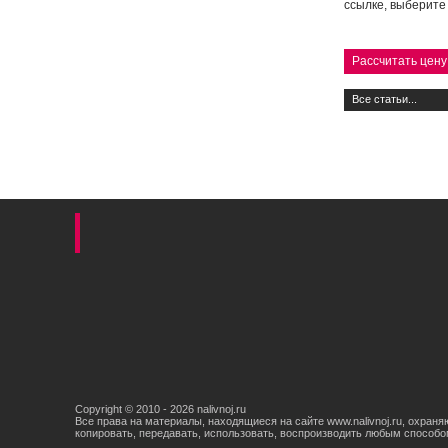
ссылке, выберите
Рассчитать цену 
Все статьи...
Copyright © 2010 - 2026 nalivnoj.ru
Все права на материалы, находящиеся на сайте www.nalivnoj.ru, охран
копировать, передавать, использовать, воспроизводить любым способо