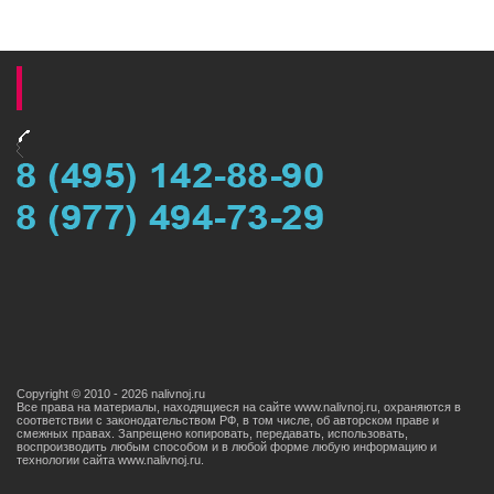
Copyright © 2010 - 2026 nalivnoj.ru
Все права на материалы, находящиеся на сайте www.nalivnoj.ru, охраняются в
соответствии с законодательством РФ, в том числе, об авторском праве и
смежных правах. Запрещено копировать, передавать, использовать,
воспроизводить любым способом и в любой форме любую информацию и
технологии сайта www.nаlivnoj.ru.