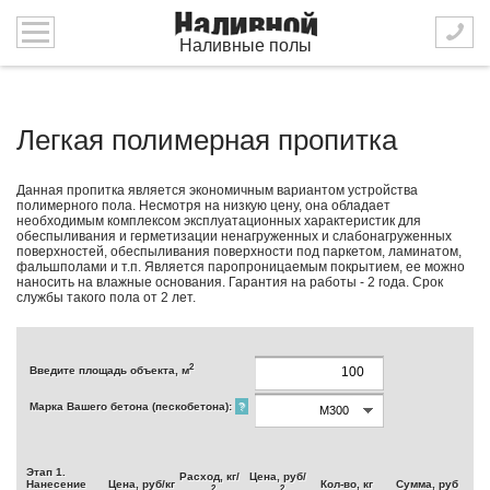
Наливные полы
Легкая полимерная пропитка
Данная пропитка является экономичным вариантом устройства
полимерного пола. Несмотря на низкую цену, она обладает
необходимым комплексом эксплуатационных характеристик для
обеспыливания и герметизации ненагруженных и слабонагруженных
поверхностей, обеспыливания поверхности под паркетом, ламинатом,
фальшполами и т.п. Является паропроницаемым покрытием, ее можно
наносить на влажные основания. Гарантия на работы - 2 года. Срок
службы такого пола от 2 лет.
2
Введите площадь объекта, м
Марка Вашего бетона (пескобетона):
?
Этап 1.
Расход, кг/
Цена, руб/
Нанесение
Цена, руб/кг
Кол-во, кг
Сумма, руб
2
2