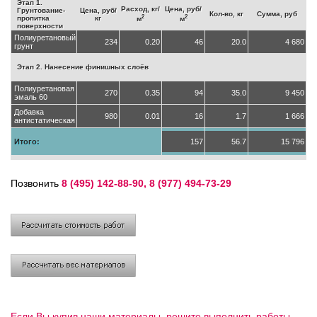
Этап 1.
Расход, кг/
Цена, руб/
Грунтование-
Цена, руб/
Кол-во, кг
Сумма, руб
2
2
пропитка
кг
м
м
поверхности
Полиуретановый
234
0.20
46
20.0
4 680
грунт
Этап 2. Нанесение финишных слоёв
Полиуретановая
270
0.35
94
35.0
9 450
эмаль 60
Добавка
980
0.01
16
1.7
1 666
антистатическая
Итого:
157
56.7
15 796
Позвонить
8 (495) 142-88-90, 8 (977) 494-73-29
Если Вы купив наши материалы, решите выполнить работы