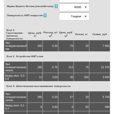
Марка Вашего бетона (пескобетона):
?
Поверхность КНП покрытия
?
Этап 1.
Расход, кг/
Цена, руб/
Грунтование-
Цена, руб/
Кол-во, кг
Сумма, руб
2
2
пропитка
кг
м
м
поверхности
Эко
полиуретановый
265
0.30
79
30
7 950
лак
Этап 2. Устройство КНП слоя
Эко
полиуретановая
285
0.75
213
75
21 375
эмаль
Кварц окат. 0,3-
12
3.00
36
300
3 600
0,8
Этап 3. Шпатлевание-выглаживание поверхности
Эко
полиуретановая
285
0.20
57
20
5 700
эмаль
Кварц окат. 0,1-
8
0.60
4
60
480
0,3