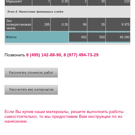
Маршалит
7
0.30
2
30
210
Этап 4. Нанесение финишных слоёв
Эко
полиуретановая
285
0.35
99
35
9 975
эмаль
Итого:
492
550
49 290
Позвонить
8 (495) 142-88-90, 8 (977) 494-73-29
Если Вы купив наши материалы, решите выполнить работы
самостоятельно, то мы предоставим Вам инструкции по их
нанесению.