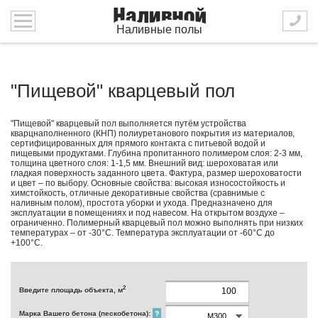
Наливные полы
"Пищевой" кварцевый пол
"Пищевой" кварцевый пол выполняется путём устройства
кварцнаполненного (КНП) полиуретанового покрытия из материалов,
сертифицированных для прямого контакта с питьевой водой и
пищевыми продуктами. Глубина пропитанного полимером слоя: 2-3 мм,
толщина цветного слоя: 1-1,5 мм. Внешний вид: шероховатая или
гладкая поверхность заданного цвета. Фактура, размер шероховатости
и цвет – по выбору. Основные свойства: высокая износостойкость и
химстойкость, отличные декоративные свойства (сравнимые с
наливным полом), простота уборки и ухода. Предназначено для
эксплуатации в помещениях и под навесом. На открытом воздухе –
ограниченно. Полимерный кварцевый пол можно выполнять при низких
температурах – от -30°С. Температура эксплуатации от -60°С до
+100°С.
2
Введите площадь объекта, м
Марка Вашего бетона (пескобетона):
?