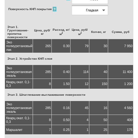
Поверхность КНП покрытия
?
Этап 1.
Расход, кг/
Цена, руб/
Грунтование-
Цена, руб/
Кол-во, кг
Сумма, руб
2
2
пропитка
кг
м
м
поверхности
Эко
полиуретановый
265
0.30
79
30
7 950
лак
Этап 2. Устройство КНП слоя
Эко
полиуретановая
285
0.40
114
40
11 400
эмаль
Кварц окат. 0,1-
8
1.50
12
150
1 200
0,3
Этап 3. Шпатлевание-выглаживание поверхности
Эко
полиуретановая
285
0.16
45
16
4 560
эмаль
Кварц окат. 0,1-
8
0.50
4
50
400
0,3
Маршалит
7
0.25
1
25
175