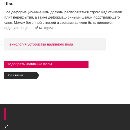
Швы
Все деформационные швы должны располагаться строго над стыками
плит перекрытия, а также деформационными швами подстилающего
слоя. Между бетонной стяжкой и стенами должен быть проложен
гидроизоляционный материал.
Технология устройства наливного пола
Подобрать наливные полы...
Все статьи...