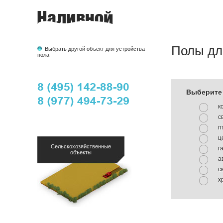
Полы дл
Выбрать другой объект для устройства
пола
Выберите 
к
с
п
ц
Сельскохозяйственные
г
объекты
а
с
х