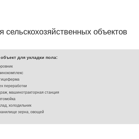
я сельскохозяйственных объектов
объект для укладки пола:
оровник
винокомплекс
тицеферма
ех переработки
араж, машинотракторная станция
втомойка
клад, холодильник
ранилище зерна, овощей