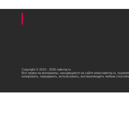
Copyright © 2010 - 2026 nalivnoj.ru
Все права на материалы, находящиеся на сайте www.nalivnoj.ru, охран
копировать, передавать, использовать, воспроизводить любым способо