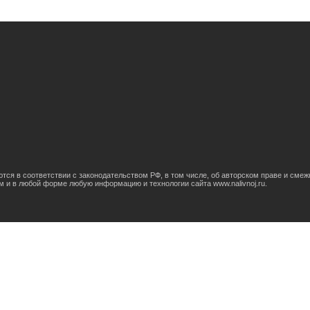
яются в соответствии с законодательством РФ, в том числе, об авторском праве и сме
м и в любой форме любую информацию и технологии сайта www.nаlivnoj.ru.